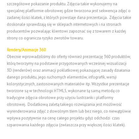
szczegółowe pokazanie produktu. Zdjęcia takie wykonujemy na
specjalnej platformie obrotowej gdzie tworzona jest sekwencja zdjęć o
zadanej ilości klatek, z których powstaje dana prezentacja. Zdjęcia takie
doskonale sprawdzają się w sklepach internetowych i na stronach
producentów pozwalając klientowi zapoznać się z towarem z każdej
strony co ogranicza ryzyko zwrotów towaru.
Rendery/Animacje 360
Obecnie wprowadziliśmy do oferty również prezentację 360 produktów,
którą tworzymy na podstawie przygotowanych wcześniej wizualizacji
3D (renderów) oraz animacji poklatkowej pokazującej zasady działania
danego produktu, jego ruchomych elementów, infografik, wersji
kolorystycznych, zastosowanych materiałów itp. Wszystkie prezentacje
tworzone są w technologii HTML5, wykonane tą samą metodą co
tradycyjne zdjęcia obrotowe przy użyciu lustrzanki i platformy
obrotowej. Dodatkową zaletą takiego rozwiązania jest możliwość
wyrenderowania zdjęć z dowolnym tłem lub bez niego, co niewątpliwie
wpływa pozytywnie na cenę całego projektu gdyż odchodzi czas
szparowania każdego zdjęcia (zwłaszcza przy większej ilości klatek).