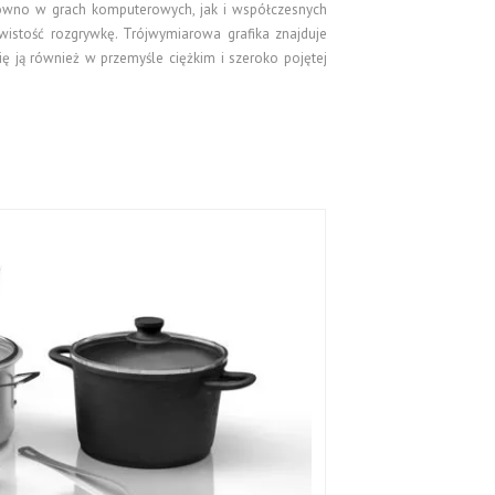
równo w grach komputerowych, jak i współczesnych
wistość rozgrywkę. Trójwymiarowa grafika znajduje
ę ją również w przemyśle ciężkim i szeroko pojętej