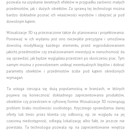
pozwala na uzyskanie świetnych efektów w przypadku zarówno małych
przedmiotów, jak i dużych obiektów. Za sprawą tej technologii można
bardzo dokładnie poznać ich właściwości wyrobów i obejrzeć je pod
dowolnym kątem.
Wizualizacje 3D są przeznaczone także do planowania i projektowania.
Ponieważ w ich wydaniu jest ono niezwykle precyzyjne i umożliwia
dowolną modyfikację każdego elementu, przed wyprodukowaniem
jakichś przedmiotów czy zrealizowaniem inwestycji w nieruchomość da
się sprawdzić, jak będzie wyglądała przestrzeń po skończeniu prac. Tym
samym można z powodzeniem uniknąć ewentualnych błędów i dobrać
parametry obiektów i przedmiotów ściśle pod kątem określonych
wymagań.
Ta usługa ciesząca się dużą popularnością w branżach, w których
pojawia się konieczność dokładnego zaprezentowania produktów,
obiektów czy przestrzeni w cyfrowej formie. Wizualizacje 3D rozwiązują
problem braku możliwości osobistego, fizycznego sprawdzenia danej
oferty lub treści przez klienta czy odbiorcę, np. ze względu na jej
czasową niedostępność, odległą lokalizację albo fakt, że jeszcze nie
powstała. Ta technologia pozwala np. na zaprezentowanie wnętrza