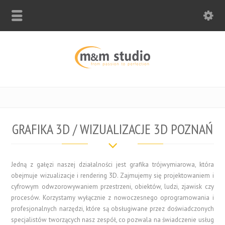
GRAFIKA 3D / WIZUALIZACJE 3D POZNAŃ
Jedną z gałęzi naszej działalności jest grafika trójwymiarowa, która
obejmuje wizualizacje i rendering 3D. Zajmujemy się projektowaniem i
cyfrowym odwzorowywaniem przestrzeni, obiektów, ludzi, zjawisk czy
procesów. Korzystamy wyłącznie z nowoczesnego oprogramowania i
profesjonalnych narzędzi, które są obsługiwane przez doświadczonych
specjalistów tworzących nasz zespół, co pozwala na świadczenie usług